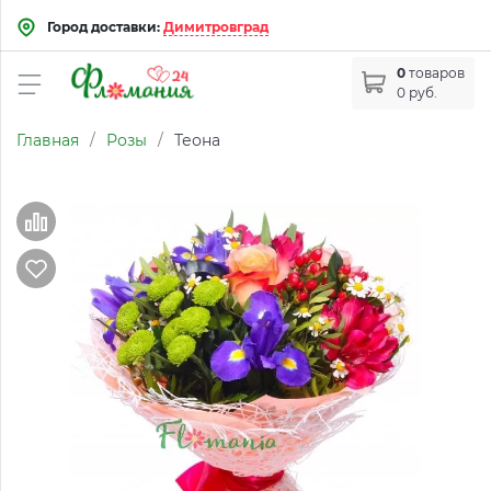
Город доставки:
Димитровград
0
товаров
0 руб.
Главная
/
Розы
/
Теона