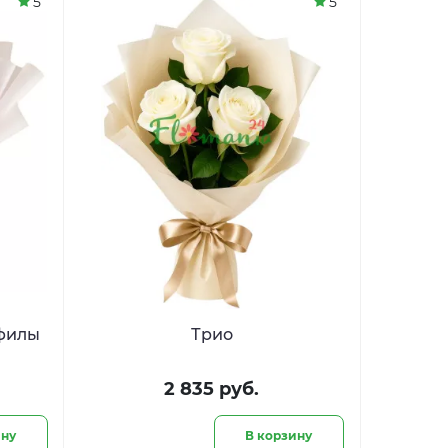
5
5
офилы
Трио
2 835 руб.
ину
В корзину