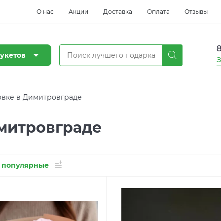
О нас
Акции
Доставка
Оплата
Отзывы
8
укетов
З
овке в Димитровграде
имитровграде
 популярные