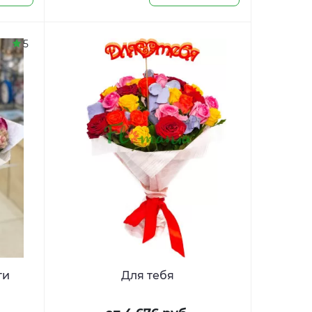
5
ти
Для тебя