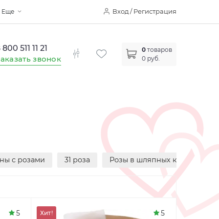
Вход / Регистрация
Еще
 800 511 11 21
0
товаров
аказать звонок
0 руб.
ны с розами
31 роза
Розы в шляпных коробках
5
5
Хит!