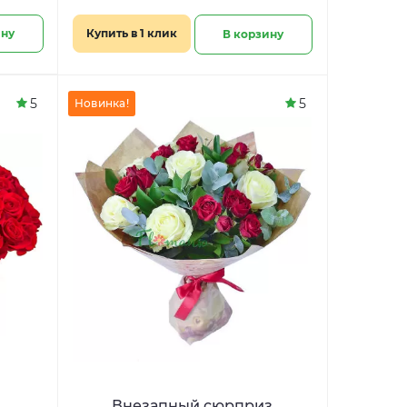
ину
Купить в 1 клик
В корзину
5
5
Новинка!
Внезапный сюрприз