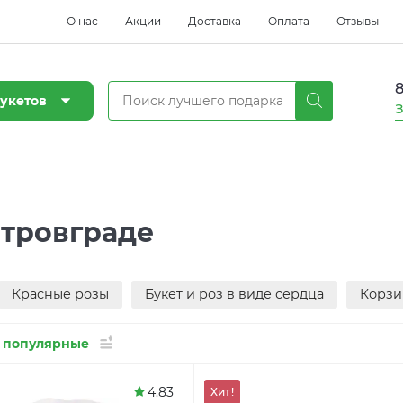
О нас
Акции
Доставка
Оплата
Отзывы
8
укетов
З
итровграде
Красные розы
Букет и роз в виде сердца
Корзи
 популярные
4.83
Хит!