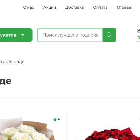
О нас
Акции
Доставка
Оплата
Отзывы
8
укетов
З
итровграде
аде
5