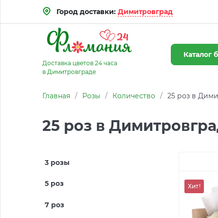
Город доставки:
Димитровград
Каталог
б
Доставка цветов 24 часа
в Димитровграде
Главная
/
Розы
/
Количество
/
25 роз в Дим
25 роз в Димитровгр
3 розы
5 роз
Хит!
7 роз