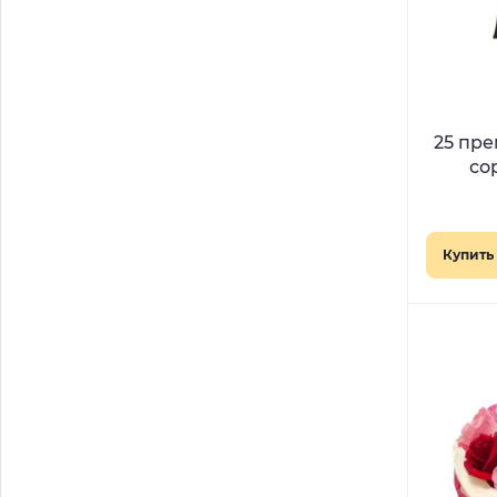
25 пр
со
Купить 