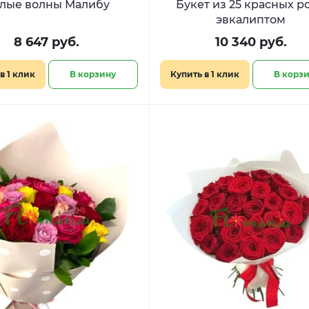
лые волны Малибу
Букет из 25 красных ро
эвкалиптом
8 647 руб.
10 340 руб.
в 1 клик
В корзину
Купить в 1 клик
В корз