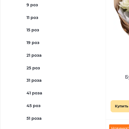
9 роз
11 роз
15 роз
19 роз
21 роза
25 роз
Б
31 роза
41 роза
45 роз
Купить 
51 роза
Новинка!