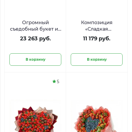
Огромный
Композиция
съедобный букет из
«Сладкая
деликатесов
валентинка» с KitKat
23 263 руб.
11 179 руб.
«Средиземноморье»
и Ferrero в форме
сердца
В корзину
В корзину
5