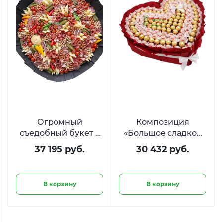
Огромный
Композиция
съедобный букет с
«Большое сладкое
закусками «Римские
сердце» из Raffaello
37 195 руб.
30 432 руб.
каникулы»
и Ferrero
В корзину
В корзину