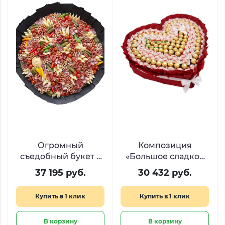
Огромный
Композиция
съедобный букет с
«Большое сладкое
закусками «Римские
сердце» из Raffaello
37 195 руб.
30 432 руб.
каникулы»
и Ferrero
Купить в 1 клик
Купить в 1 клик
В корзину
В корзину