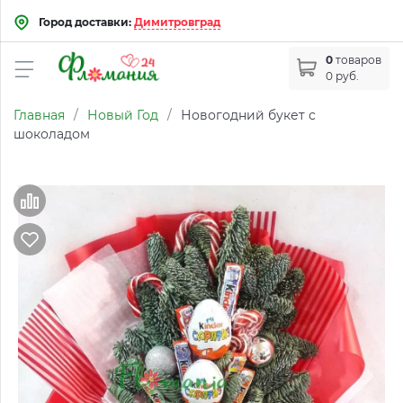
Город доставки:
Димитровград
0
товаров
0 руб.
Главная
/
Новый Год
/
Новогодний букет с
шоколадом