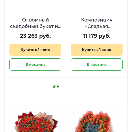
Огромный
Композиция
съедобный букет из
«Сладкая
деликатесов
валентинка» с KitKat
23 263 руб.
11 179 руб.
«Средиземноморье»
и Ferrero в форме
сердца
Купить в 1 клик
Купить в 1 клик
В корзину
В корзину
5