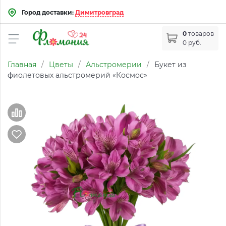
Город доставки:
Димитровград
0
товаров
0 руб.
Главная
/
Цветы
/
Альстромерии
/
Букет из
фиолетовых альстромерий «Космос»