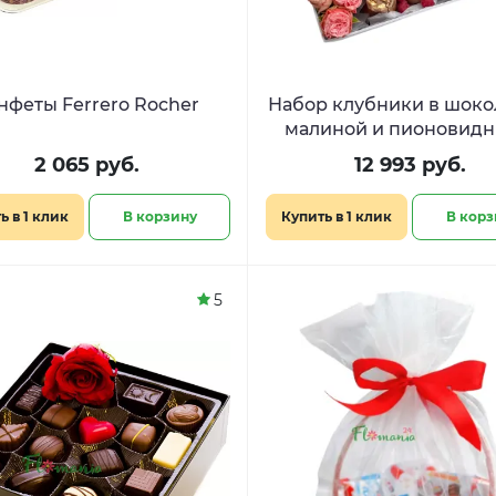
нфеты Ferrero Rocher
Набор клубники в шоко
малиной и пионовид
розами «Десерт для кор
2 065 руб.
12 993 руб.
»
ь в 1 клик
В корзину
Купить в 1 клик
В корз
5