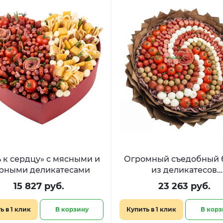
ь к сердцу» с мясными и
Огромный съедобный 
рными деликатесами
из деликатесов
«Средиземноморье
15 827 руб.
23 263 руб.
ь в 1 клик
В корзину
Купить в 1 клик
В корз