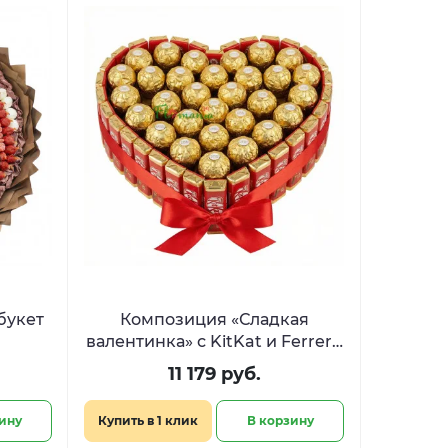
букет
Композиция «Сладкая
валентинка» с KitKat и Ferrero
»
в форме сердца
11 179 руб.
ину
Купить в 1 клик
В корзину