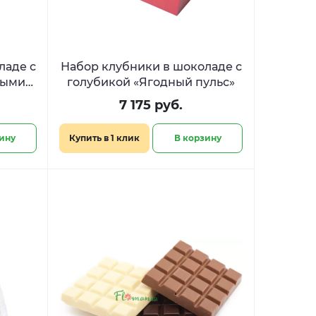
ладе с
Набор клубники в шоколаде с
ными
голубикой «Ягодный пульс»
олевы​
7 175 руб.
ину
Купить в 1 клик
В корзину