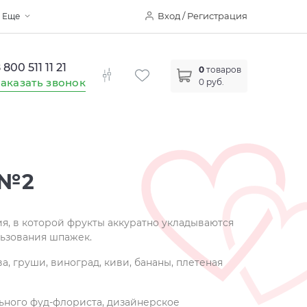
Вход / Регистрация
Еще
 800 511 11 21
0
товаров
аказать звонок
0 руб.
 №2
я, в которой фрукты аккуратно укладываются
льзования шпажек.
ва, груши, виноград, киви, бананы, плетеная
ного фуд-флориста, дизайнерское