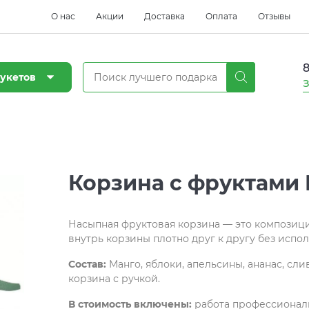
О нас
Акции
Доставка
Оплата
Отзывы
8
укетов
З
Корзина с фруктами
Насыпная фруктовая корзина — это композици
внутрь корзины плотно друг к другу без испо
Состав:
Манго, яблоки, апельсины, ананас, сли
корзина с ручкой.
В стоимость включены:
работа профессиональ