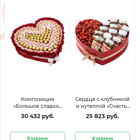
Композиция
Сердце с клубникой
«Большое сладкое
и нутеллой «Счастья
сердце» из Raffaello
много не бывает»
30 432 руб.
25 823 руб.
и Ferrero
В корзину
В корзину