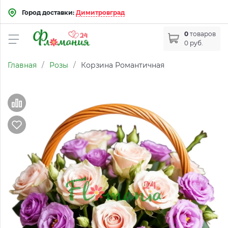
Город доставки:
Димитровград
0
товаров
0 руб.
Главная
/
Розы
/
Корзина Романтичная