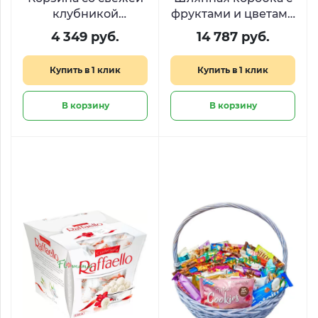
клубникой
фруктами и цветами
«Лукошко с
«Рубиновый сад»
4 349 руб.
14 787 руб.
секретом»
Купить в 1 клик
Купить в 1 клик
В корзину
В корзину