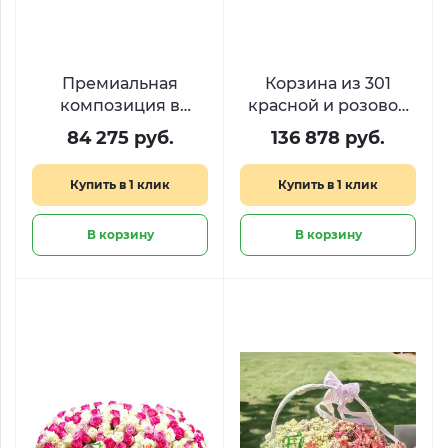
Премиальная
Корзина из 301
композиция в
красной и розовой
корзине
розы Marmalade
84 275 руб.
136 878 руб.
«Французское
кружево» из
Купить в 1 клик
Купить в 1 клик
ранункулюсов и
французских роз
В корзину
В корзину