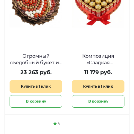
Огромный
Композиция
съедобный букет из
«Сладкая
деликатесов
валентинка» с KitKat
23 263 руб.
11 179 руб.
«Средиземноморье»
и Ferrero в форме
сердца
Купить в 1 клик
Купить в 1 клик
В корзину
В корзину
5