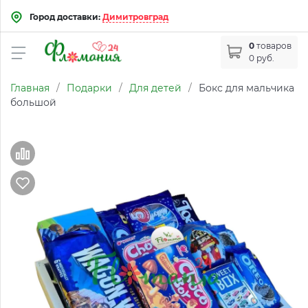
Город доставки:
Димитровград
0
товаров
0 руб.
Главная
/
Подарки
/
Для детей
/
Бокс для мальчика
большой