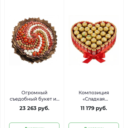
Огромный
Композиция
съедобный букет из
«Сладкая
деликатесов
валентинка» с KitKat
23 263 руб.
11 179 руб.
«Средиземноморье»
и Ferrero в форме
сердца