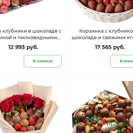
 клубники в шоколаде с
Корзинка с клубнико
иной и пионовидными
шоколаде и свежими я
и «Десерт для королевы​
«Шоколадная вуаль
12 993 руб.
17 565 руб.
»
В корзину
В корз