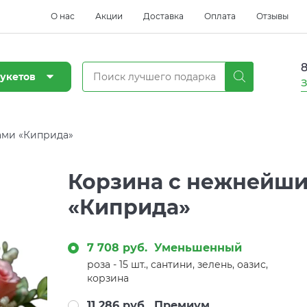
О нас
Акции
Доставка
Оплата
Отзывы
8
укетов
З
ами «Киприда»
Корзина с нежнейш
«Киприда»
7 708 руб.
Уменьшенный
роза - 15 шт., сантини, зелень, оазис,
корзина
11 286 руб.
Премиум