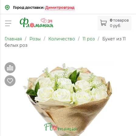
Город доставки:
Димитровград
0
товаров
0 руб.
Главная
/
Розы
/
Количество
/
11 роз
/
Букет из 11
белых роз