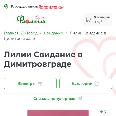
Город доставки:
Димитровград
0
товаров
0 руб.
Главная
/
Повод
/
Свидание
/
Лилии Свидание в
Димитровграде
Лилии Свидание в
Димитровграде
Фильтры
Категории
Сначала популярные
5