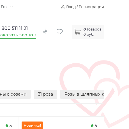
Вход / Регистрация
Еще
 800 511 11 21
0
товаров
аказать звонок
0 руб.
ны с розами
31 роза
Розы в шляпных коробках
5
5
Новинка!