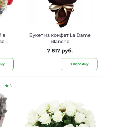
й в
Букет из конфет La Dame
ая
Blanche
7 817 руб.
ину
В корзину
5