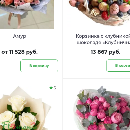
Амур
Корзинка с клубнико
шоколаде «Клубничн
шапочка»
от 11 528 руб.
13 867 руб.
В корз
В корзину
5