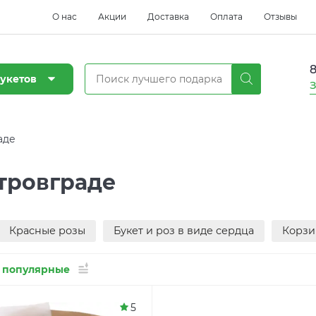
О нас
Акции
Доставка
Оплата
Отзывы
8
укетов
З
аде
тровграде
Красные розы
Букет и роз в виде сердца
Корзи
 популярные
5