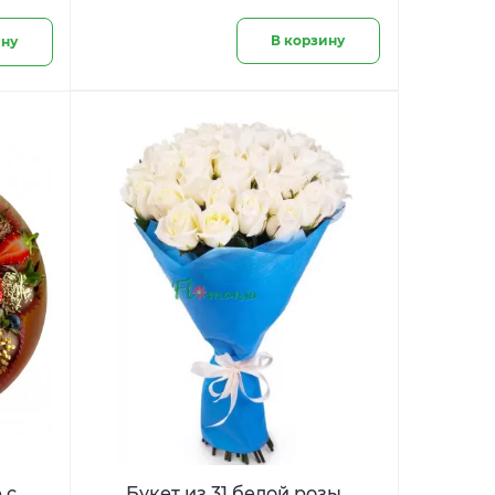
В корзину
ину
 с
Букет из 31 белой розы