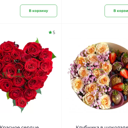
В корзину
В корз
5
Красное сердце
Клубника в шоколаде