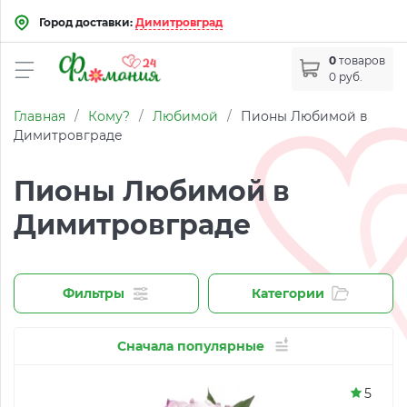
Город доставки:
Димитровград
0
товаров
0 руб.
Главная
/
Кому?
/
Любимой
/
Пионы Любимой в
Димитровграде
Пионы Любимой в
Димитровграде
Фильтры
Категории
Сначала популярные
5