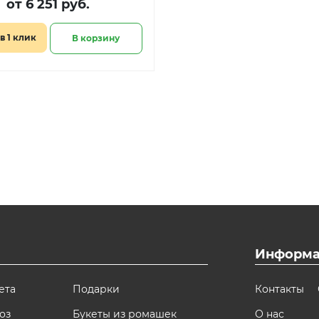
от 6 251 руб.
в 1 клик
В корзину
Информа
ета
Подарки
Контакты
оз
Букеты из ромашек
О нас