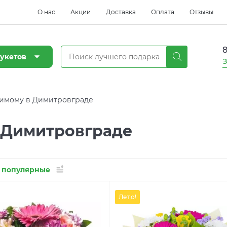
О нас
Акции
Доставка
Оплата
Отзывы
8
укетов
З
имому в Димитровграде
 Димитровграде
 популярные
Лето!