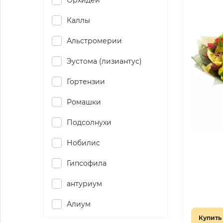
Орхидеи
Каллы
Альстромерии
Эустома (лизиантус)
Гортензии
Ромашки
Подсолнухи
Нобилис
Гипсофила
антуриум
Алиум
Купить 